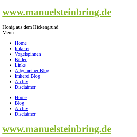
www.manuelsteinbring.de
Honig aus dem Hickengrund
Menu
Home
Imkerei
Vogelspinnen
Bilder
Links
Allgemeiner Blog
Imkerei Blog
Archiv
Disclaimer
Home
Blog
Archiv
Disclaimer
www.manuelsteinbring.de